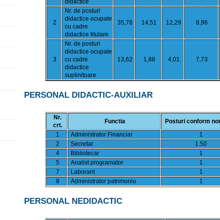
didactice
Nr. de posturi
didactice ocupate
2
35,76
14,51
12,29
8,96
cu cadre
didactice titulare
Nr. de posturi
didactice ocupate
3
cu cadre
13,62
1,88
4,01
7,73
didactice
suplinitoare
PERSONAL DIDACTIC-AUXILIAR
Nr.
Functia
Posturi conform no
crt.
1
Administrator Financiar
1
2
Secretar
1.50
4
Bibliotecar
1
5
Analist programator
1
7
Laborant
1
8
Administrator patrimoniu
1
PERSONAL NEDIDACTIC