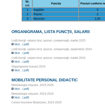
Nr.
Functia
Posturi conform n
crt.
1
Ingrijitor
5
2
Paznic
2
3
Muncitor
1,50
ORGANIGRAMA, LISTA FUNCŢII, SALARII
Listă funcţii- salariu brut, sporuri, compensaţii, martie 2025
Vezi... (.pdf)
Listă funcţii- salariu brut, sporuri, compensaţii, septembrie 2024
Vezi... (.pdf)
Listă funcţii- salariu brut, sporuri, compensaţii, martie 2024
Vezi... (.pdf)
Organigrama liceului 2024
Vezi... (.pdf)
MOBILITATE PERSONAL DIDACTIC
Metodologie mişcare, 2025-2026
Vezi... (.pdf)
Metodologie mişcare, 2024-2025
Vezi... (.pdf)
Cerere înscriere titularizare, 2024-2025