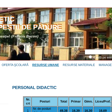
ETIC
PEŞTII DE PĂDURE
ucaţie!
(Francis Bacon)
Caută pe w
OFERTA ŞCOLARĂ
RESURSE UMANE
RESURSE MATERIALE
MANAGE
PERSONAL DIDACTIC
Nr.
Posturi
Total
Primar
Gimn.
Liceu/Prof.
crt
Nr. de posturi
1
49,38
16,39
16,30
16,69