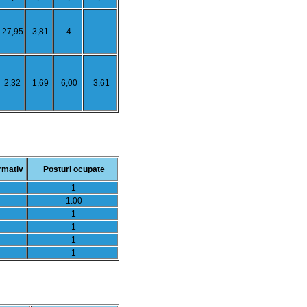
27,95
3,81
4
-
2,32
1,69
6,00
3,61
rmativ
Posturi ocupate
1
1.00
1
1
1
1