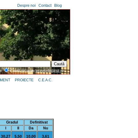
Despre noi
|
Contact
|
Blog
ww
Caută pe www.teoreticfilipesti.ro
MENT
PROIECTE
C.E.A.C.
Gradul
Definitivat
I
II
Da
Nu
30,27
5,50
10,00
3,61