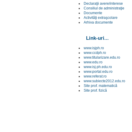
Declaraţii avere/interese
Consiliul de administraţie
Documente
Activităţi extraşcolare
Arhiva documente
Link-uri...
www.isjph.ro
www.ccdph.ro
www.titularizare.edu.ro
www.edu.ro
www.isj.ph.edu.ro
www.portal.edu.ro
www.referat.ro
www.subiecte2012.edu.ro
Site prof. matematică
Site prof. fizică