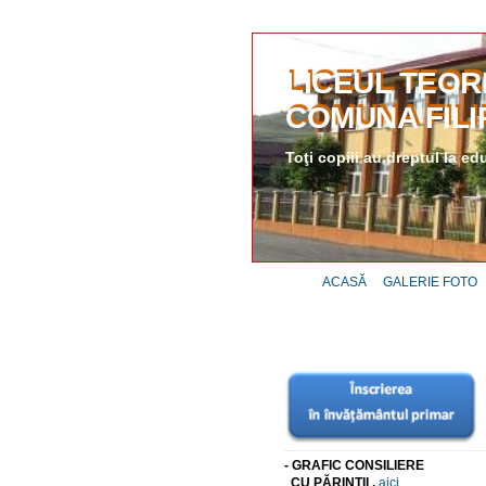
LICEUL TEOR
COMUNA FILI
Toţi copiii au dreptul la ed
ACASĂ
GALERIE FOTO
- GRAFIC CONSILIERE
CU PĂRINŢII ,
aici