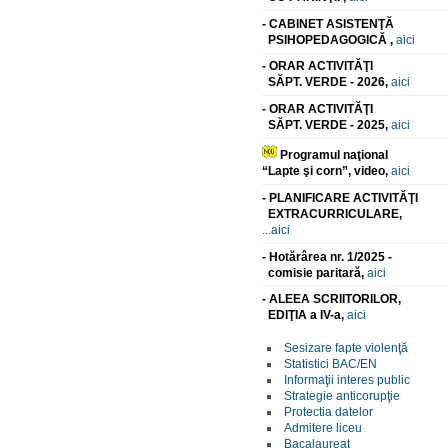
- CABINET ASISTENŢĂ
PSIHOPEDAGOGICĂ ,
aici
- ORAR ACTIVITĂŢI
SĂPT. VERDE - 2026,
aici
- ORAR ACTIVITĂŢI
SĂPT. VERDE - 2025,
aici
Programul naţional
“Lapte şi corn”, video,
aici
- PLANIFICARE ACTIVITĂŢI
EXTRACURRICULARE,
...aici
- Hotărârea nr. 1/2025 -
comisie paritară,
aici
- ALEEA SCRIITORILOR,
EDIŢIA a IV-a,
aici
Sesizare fapte violenţă
Statistici BAC/EN
Informaţii interes public
Strategie anticorupţie
Protectia datelor
Admitere liceu
Bacalaureat